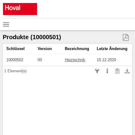

Produkte (10000501)

Schlüssel
Version
Bezeichnung
Letzte Änderung
10000502
00
Heiztechnik
15.12.2020




1
Element(e)